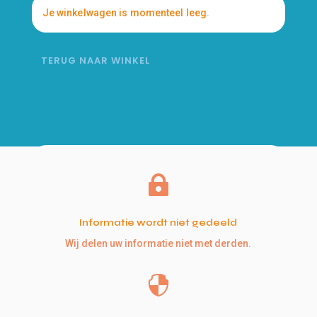
Je winkelwagen is momenteel leeg.
TERUG NAAR WINKEL

Informatie wordt niet gedeeld
Wij delen uw informatie niet met derden.
