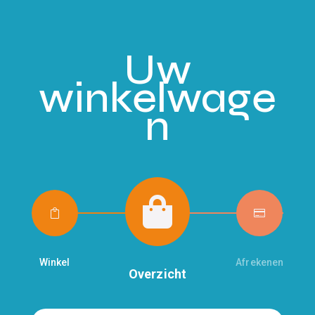
Uw
winkelwage
n



Winkel
Afrekenen
Overzicht