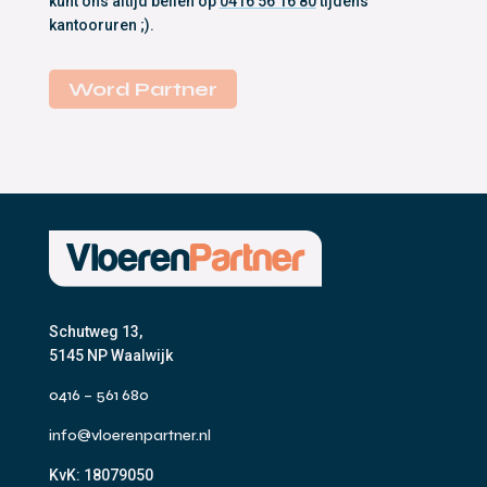
kunt ons altijd bellen op
0416 56 16 80
tijdens
kantooruren ;).
Word Partner
Schutweg 13,
5145 NP Waalwijk
0416 – 561 680
info@vloerenpartner.nl
KvK:
18079050