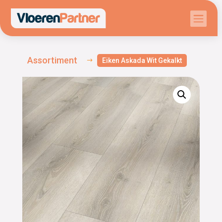

Assortiment
Eiken Askada Wit Gekalkt
$