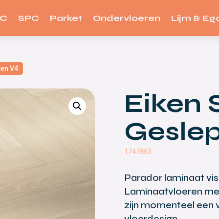
VC
SPC
Parket
Ondervloeren
Lijm & Ega
pen V4
Eiken 
Gesle
1747863
Parador laminaat visg
Laminaatvloeren met 
zijn momenteel een v
vloerdesign