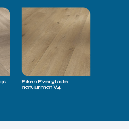
ijs
Eiken Everglade
natuurmat V4