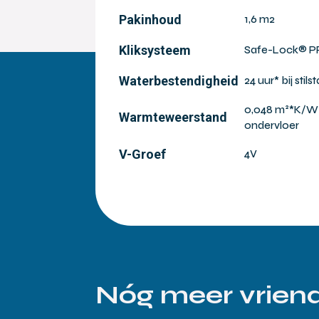
Pakinhoud
1,6 m2
Kliksysteem
Safe-Lock® 
Waterbestendigheid
24 uur* bij st
0,048 m²*K/W v
Warmteweerstand
ondervloer
V-Groef
4V
Nóg meer vriend