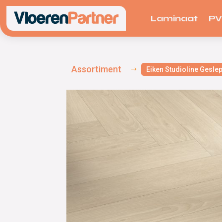
Laminaat
P
Assortiment
Eiken Studioline Gesle
$