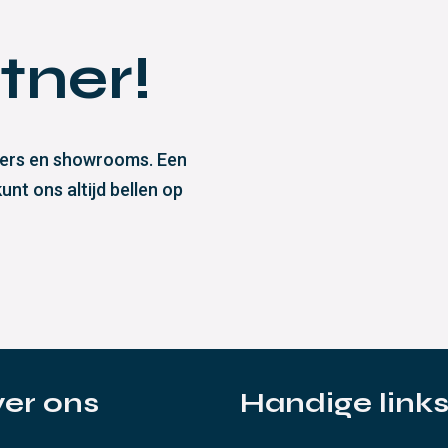
tner!
eliers en showrooms. Een
nt ons altijd bellen op
er ons
Handige link