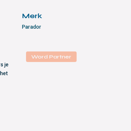
Merk
Parador
Word Partner
s je
 het