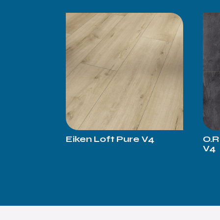
Eiken Loft Pure V4
O.R
V4