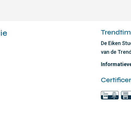
ie
Trendtime
De Eiken Stu
van de Trend
Informatiev
Certifice