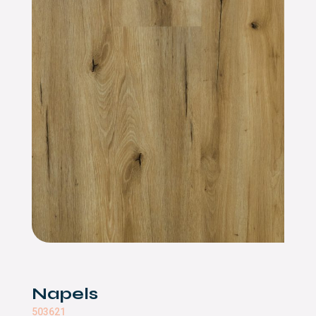
Napels
503621