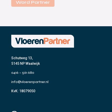
Word Partner
Schutweg 13,
5145 NP Waalwijk
0416 – 561 680
info@vloerenpartner.nl
KvK:
18079050