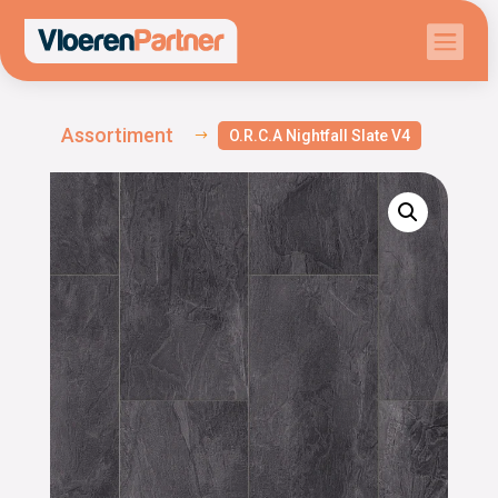

Assortiment
O.R.C.A Nightfall Slate V4
$