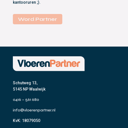
kantooruren ;).
Word Partner
Schutweg 13,
5145 NP Waalwijk
0416 – 561 680
info@vloerenpartner.nl
KvK:
18079050