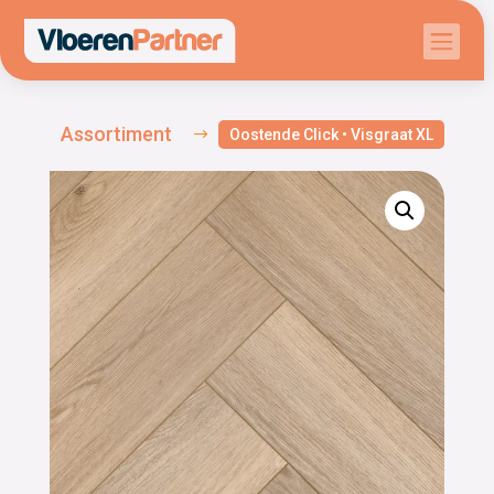

Assortiment
$
Oostende Click • Visgraat XL