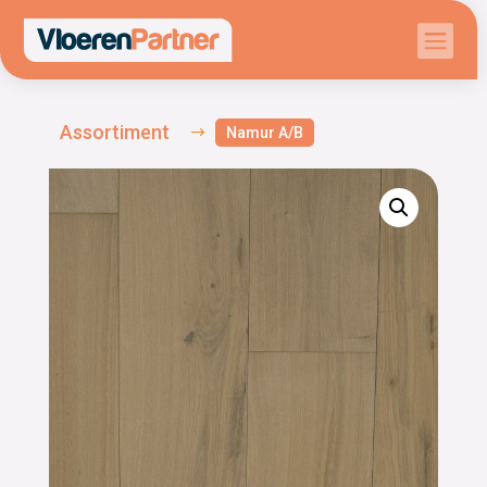

Assortiment
$
Namur A/B