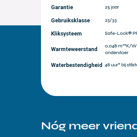
Garantie
25 jaar
Gebruiksklasse
23/33
Kliksysteem
Safe-Lock® 
0,048 m²*K/W v
Warmteweerstand
ondervloer
Waterbestendigheid
48 uur* bij st
Nóg meer vriend