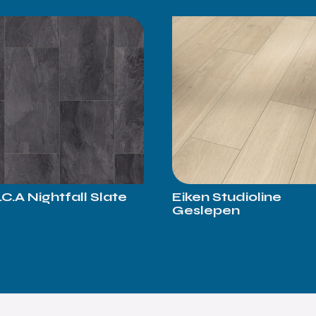
.C.A Nightfall Slate
Eiken Studioline
Geslepen