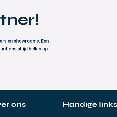
tner!
eliers en showrooms. Een
nt ons altijd bellen op
er ons
Handige link