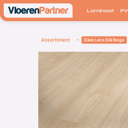
Laminaat
P
Assortiment
Eiken Leira Silk Beige
$