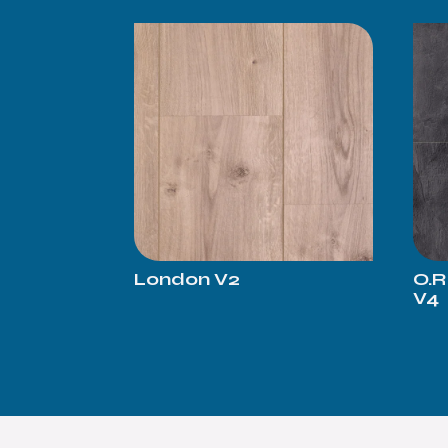
London V2
O.R
V4