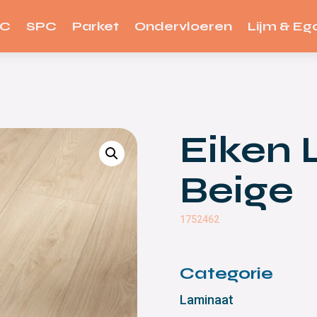
VC
SPC
Parket
Ondervloeren
Lijm & Ega
Eiken L
Beige
1752462
Categorie
Laminaat