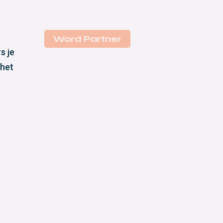
Word Partner
s je
 het