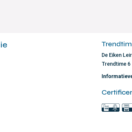
ie
Trendtime
De Eiken Leir
Trendtime 6 
Informatiev
Certifice