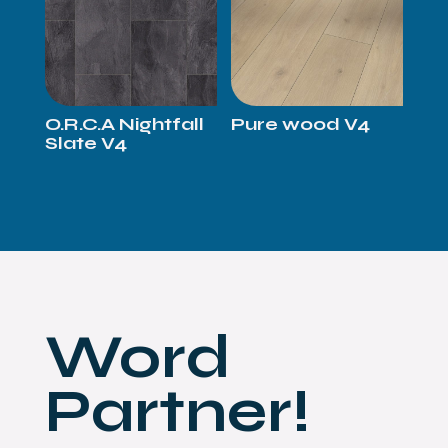
O.R.C.A Nightfall
Pure wood V4
Slate V4
Word
Partner!