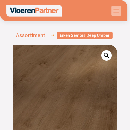

Assortiment
Eiken Semois Deep Umber
$