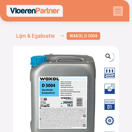

Lijm & Egalisatie
WAKOL D 3004
$