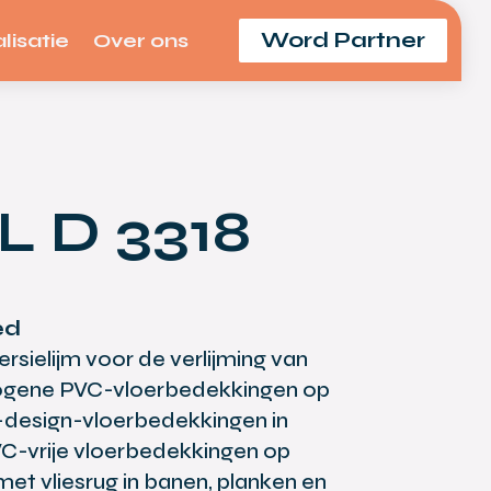
Word Partner
lisatie
Over ons
 D 3318
ed
rsielijm voor de verlijming van
gene PVC-vloerbedekkingen op
C-design-vloerbedekkingen in
VC-vrije vloerbedekkingen op
met vliesrug in banen, planken en