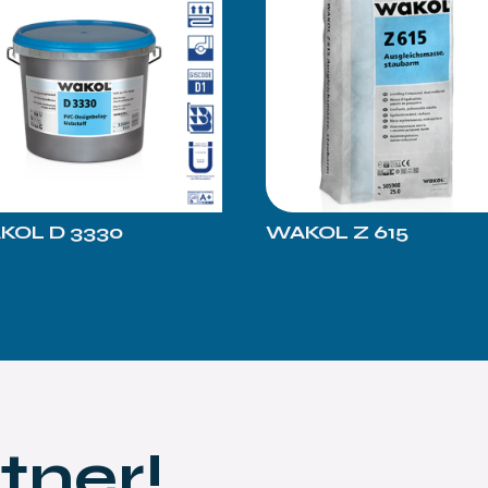
KOL D 3330
WAKOL Z 615
tner!