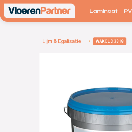
Laminaat
P
Lijm & Egalisatie
WAKOL D 3318
$