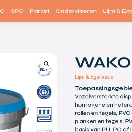
VC
SPC
Parket
Ondervloeren
Lijm & Ega
WAKOL
Lijm & Egalisatie
Toepassingsgebi
Vezelversterkte dispe
homogene en hetero
rollen en tegels, PV
planken en tegels, P
basis van PU, PO of 