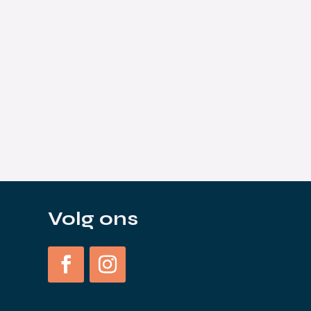
s
Volg ons