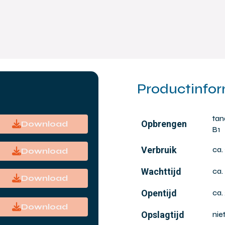
Productinfor
tan
Opbrengen
Download
B1
Verbruik
ca.
Download
Wachttijd
ca.
Download
Opentijd
ca.
Download
Opslagtijd
nie