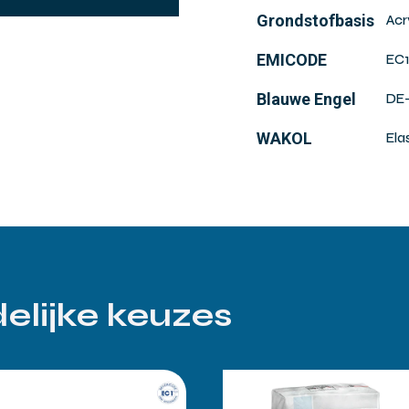
Grondstofbasis
Acr
EMICODE
EC1
Blauwe Engel
DE-
WAKOL
Ela
elijke keuzes