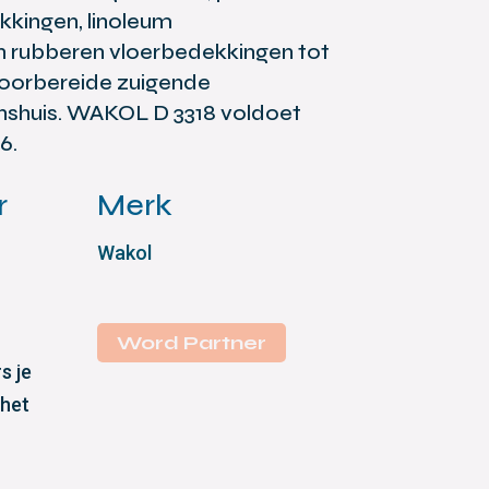
kkingen, linoleum
n rubberen vloerbedekkingen tot
voorbereide zuigende
shuis. WAKOL D 3318 voldoet
6.
r
Merk
Wakol
Word Partner
s je
 het