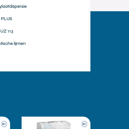
ylaatdispersie
 PLUS
UZ 113
stische lijmen