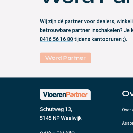
Wij zijn dé partner voor dealers, wink
betrouwbare partner inschakelen? Je ku
0416 56 16 80
tijdens kantooruren ;).
Word Partner
Ov
Schutweg 13,
Over
5145 NP Waalwijk
Asso
0416 – 561 680