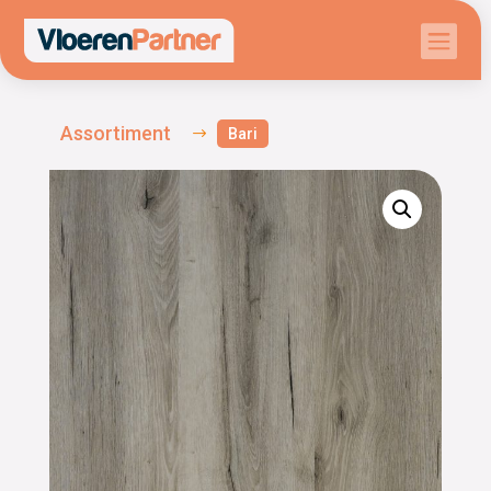

Assortiment
$
Bari