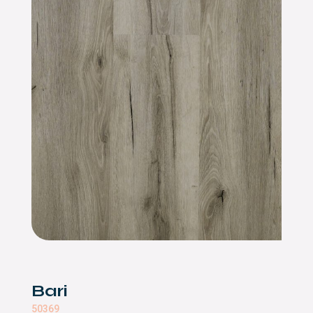
Bari
50369