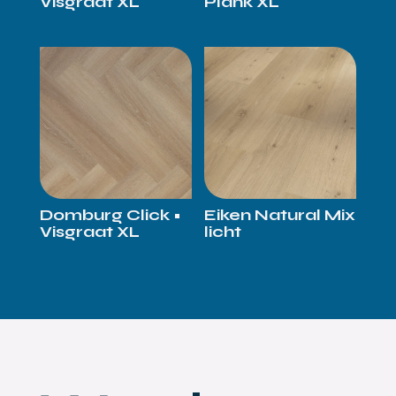
Visgraat XL
Plank XL
Domburg Click •
Eiken Natural Mix
Visgraat XL
licht