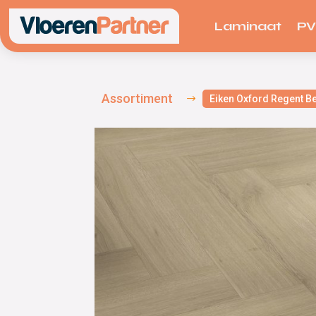
Laminaat
P
Assortiment
$
Eiken Oxford Regent B