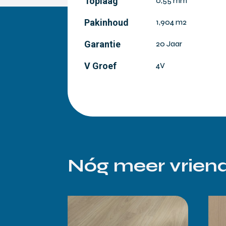
Toplaag
0,55 mm
Pakinhoud
1,904 m2
Garantie
20 Jaar
V Groef
4V
Nóg meer vriend