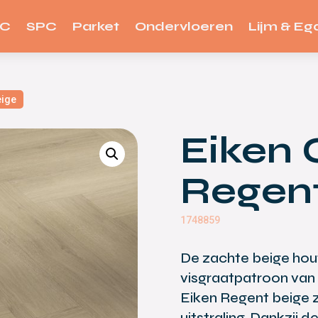
VC
SPC
Parket
Ondervloeren
Lijm & Ega
eige
Eiken 
Regent
1748859
De zachte beige hout
visgraatpatroon van 
Eiken Regent beige 
uitstraling. Dankzij