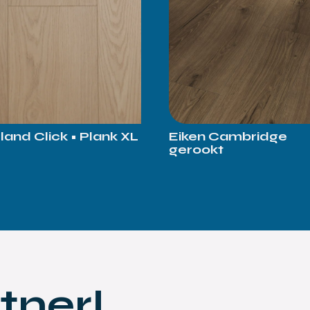
eland Click • Plank XL
Eiken Cambridge
gerookt
tner!