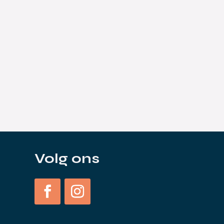
s
Volg ons