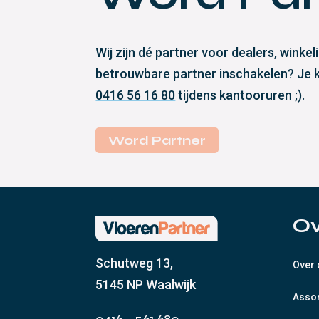
Wij zijn dé partner voor dealers, wink
betrouwbare partner inschakelen? Je ku
0416 56 16 80
tijdens kantooruren ;).
Word Partner
Ov
Schutweg 13,
Over
5145 NP Waalwijk
Asso