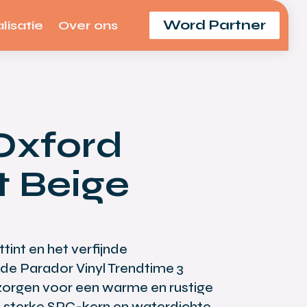
Word Partner
lisatie
Over ons
Oxford
 Beige
tint en het verfijnde
de Parador Vinyl Trendtime 3
zorgen voor een warme en rustige
 de sterke SPC-kern en waterdichte