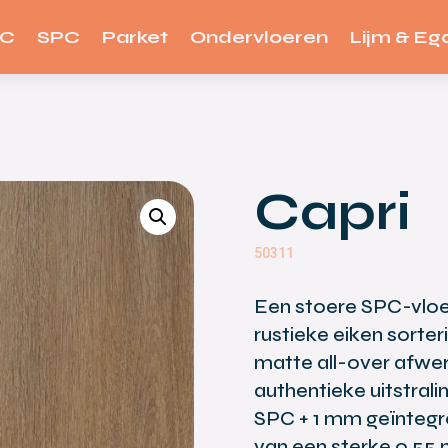
VC
SPC
Parket
Ondervloeren
Lijm & Ega
Capri
50311
Een stoere SPC-vloe
rustieke eiken sorter
matte all-over afwe
authentieke uitstrali
SPC + 1 mm geïntegr
van een sterke 0,55 m