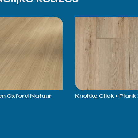
en Oxford Natuur
Knokke Click • Plank