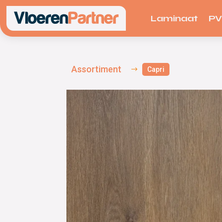
Laminaat
P
Assortiment
$
Capri