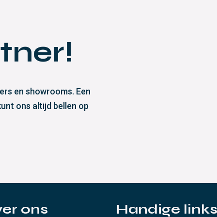
tner!
eliers en showrooms. Een
nt ons altijd bellen op
er ons
Handige link