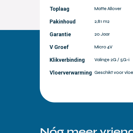
Toplaag
Matte Allover
Pakinhoud
2,81 m2
Garantie
20 Jaar
V Groef
Micro 4V
Klikverbinding
Valinge 2G / 5G-i
Vloerverwarming
Geschikt voor vlo
Nóg meer vriend