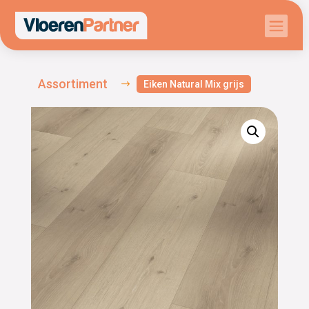

Assortiment
$
Eiken Natural Mix grijs