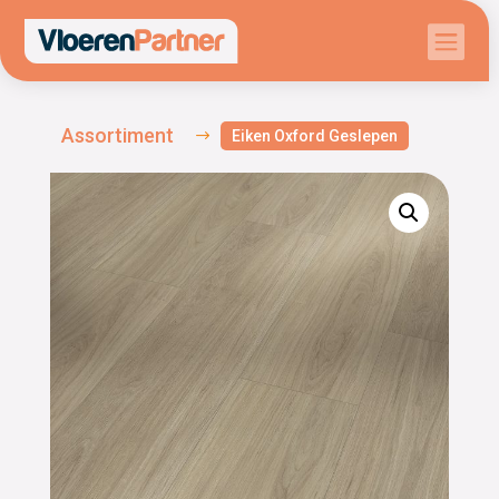

Assortiment
$
Eiken Oxford Geslepen