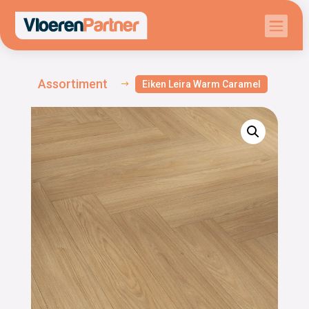

Assortiment
Eiken Leira Warm Caramel
$