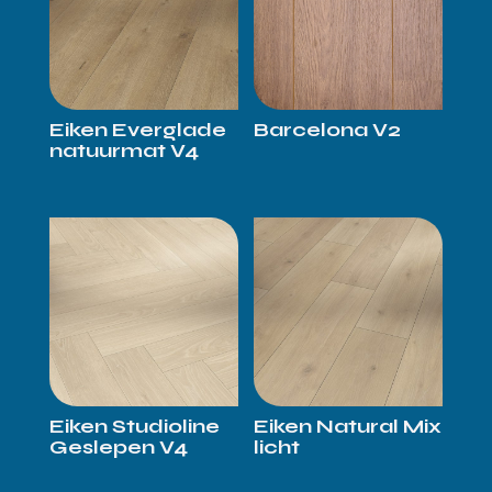
Eiken Everglade
Barcelona V2
natuurmat V4
Eiken Studioline
Eiken Natural Mix
Geslepen V4
licht