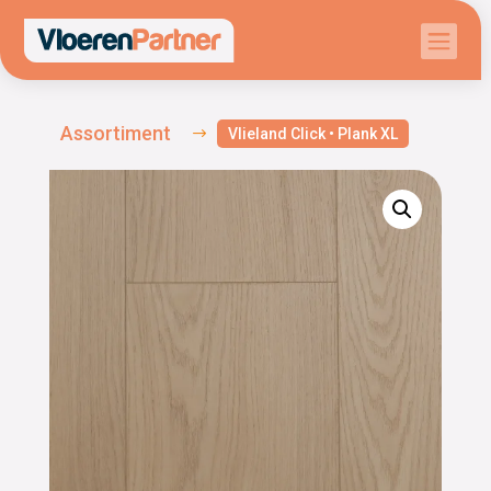

Assortiment
$
Vlieland Click • Plank XL